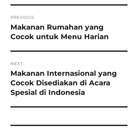
Post
PREVIOUS
navigation
Makanan Rumahan yang
Previous
post:
Cocok untuk Menu Harian
NEXT
Makanan Internasional yang
Next
post:
Cocok Disediakan di Acara
Spesial di Indonesia