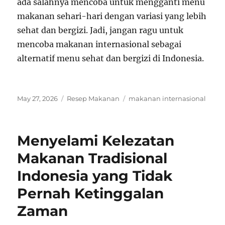
ada salahnya mencoba untuk mengganti menu
makanan sehari-hari dengan variasi yang lebih
sehat dan bergizi. Jadi, jangan ragu untuk
mencoba makanan internasional sebagai
alternatif menu sehat dan bergizi di Indonesia.
Posted
Categories
Tags
May 27, 2026
Resep Makanan
makanan internasional
on
Menyelami Kelezatan
Makanan Tradisional
Indonesia yang Tidak
Pernah Ketinggalan
Zaman