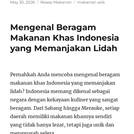
Posted
Categories
Tags
May 30, 2026
Resep Makanan
makanan asik
on
Mengenal Beragam
Makanan Khas Indonesia
yang Memanjakan Lidah
Pernahkah Anda mencoba mengenal beragam
makanan khas Indonesia yang memanjakan
lidah? Indonesia memang dikenal sebagai
negara dengan kekayaan kuliner yang sangat
beragam. Dari Sabang hingga Merauke, setiap
daerah memiliki makanan khasnya sendiri
yang tidak hanya lezat, tetapi juga unik dan
menggugah selera.