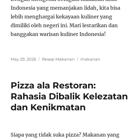
Indonesia yang memanjakan lidah, kita bisa
lebih menghargai kekayaan kuliner yang
dimiliki oleh negeri ini. Mari lestarikan dan
banggakan warisan kuliner Indonesia!
Posted
Categories
Tags
May 29, 2026
Resep Makanan
makanan
on
Pizza ala Restoran:
Rahasia Dibalik Kelezatan
dan Kenikmatan
Siapa yang tidak suka pizza? Makanan yang