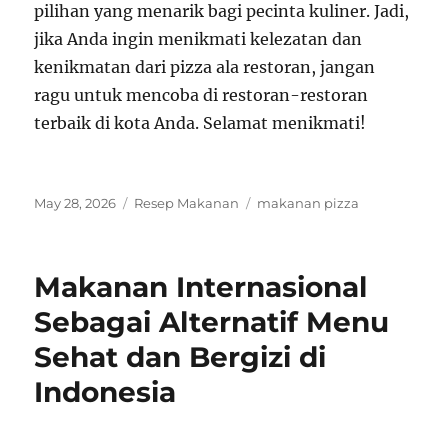
pilihan yang menarik bagi pecinta kuliner. Jadi,
jika Anda ingin menikmati kelezatan dan
kenikmatan dari pizza ala restoran, jangan
ragu untuk mencoba di restoran-restoran
terbaik di kota Anda. Selamat menikmati!
Posted
Categories
Tags
May 28, 2026
Resep Makanan
makanan pizza
on
Makanan Internasional
Sebagai Alternatif Menu
Sehat dan Bergizi di
Indonesia