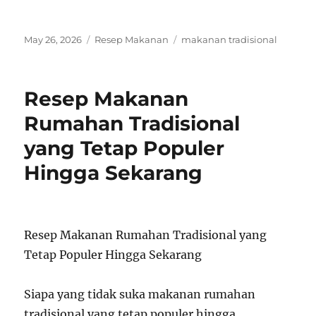
Posted
Categories
Tags
May 26, 2026
Resep Makanan
makanan tradisional
on
Resep Makanan
Rumahan Tradisional
yang Tetap Populer
Hingga Sekarang
Resep Makanan Rumahan Tradisional yang
Tetap Populer Hingga Sekarang
Siapa yang tidak suka makanan rumahan
tradisional yang tetap populer hingga