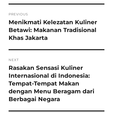
Post
PREVIOUS
navigation
Menikmati Kelezatan Kuliner
Previous
post:
Betawi: Makanan Tradisional
Khas Jakarta
NEXT
Rasakan Sensasi Kuliner
Next
post:
Internasional di Indonesia:
Tempat-Tempat Makan
dengan Menu Beragam dari
Berbagai Negara