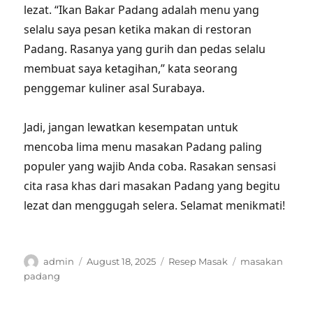
lezat. “Ikan Bakar Padang adalah menu yang
selalu saya pesan ketika makan di restoran
Padang. Rasanya yang gurih dan pedas selalu
membuat saya ketagihan,” kata seorang
penggemar kuliner asal Surabaya.
Jadi, jangan lewatkan kesempatan untuk
mencoba lima menu masakan Padang paling
populer yang wajib Anda coba. Rasakan sensasi
cita rasa khas dari masakan Padang yang begitu
lezat dan menggugah selera. Selamat menikmati!
Author
Posted
Categories
Tags
admin
August 18, 2025
Resep Masak
masakan
on
padang