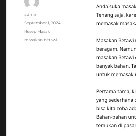
Anda suka masak
Author
Tenang saja, kare
admin
Posted
memasak masakan
September 1, 2024
on
Categories
Resep Masak
Tags
Masakan Betawi 
masakan betawi
beragam. Namun,
masakan Betawi
banyak bahan. Ta
untuk memasak m
Pertama-tama, k
yang sederhana d
bisa kita coba a
Bahan-bahan untu
temukan di pasar