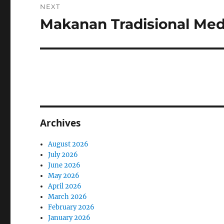
NEXT
Makanan Tradisional Me
Next
post:
Archives
August 2026
July 2026
June 2026
May 2026
April 2026
March 2026
February 2026
January 2026