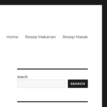
Home
Resep Makanan
Resep Masak
Search
SEARCH