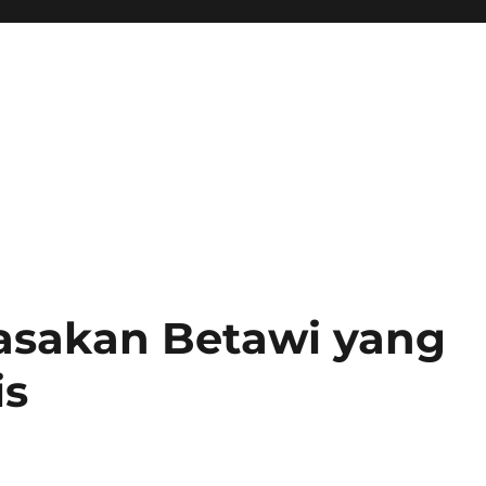
sakan Betawi yang
is