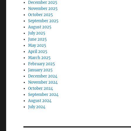
December 2025
November 2025
October 2025
September 2025
August 2025
July 2025
June 2025
May 2025
April 2025
March 2025
February 2025
January 2025
December 2024
November 2024
October 2024
September 2024
August 2024
July 2024