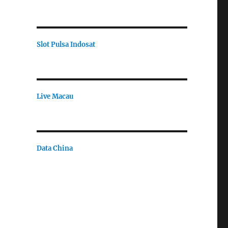
Slot Pulsa Indosat
Live Macau
Data China