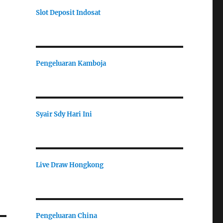
Slot Deposit Indosat
Pengeluaran Kamboja
Syair Sdy Hari Ini
Live Draw Hongkong
Pengeluaran China