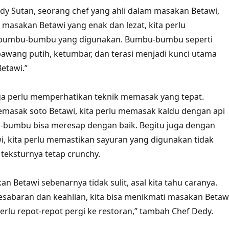
y Sutan, seorang chef yang ahli dalam masakan Betawi,
asakan Betawi yang enak dan lezat, kita perlu
bumbu-bumbu yang digunakan. Bumbu-bumbu seperti
wang putih, ketumbar, dan terasi menjadi kunci utama
etawi.”
 juga perlu memperhatikan teknik memasak yang tepat.
emasak soto Betawi, kita perlu memasak kaldu dengan api
u-bumbu bisa meresap dengan baik. Begitu juga dengan
, kita perlu memastikan sayuran yang digunakan tidak
teksturnya tetap crunchy.
 Betawi sebenarnya tidak sulit, asal kita tahu caranya.
esabaran dan keahlian, kita bisa menikmati masakan Betaw
erlu repot-repot pergi ke restoran,” tambah Chef Dedy.