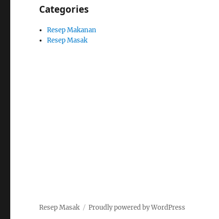
Categories
Resep Makanan
Resep Masak
Resep Masak
Proudly powered by WordPress