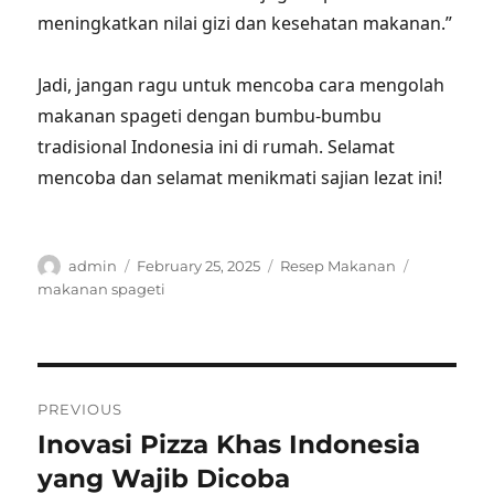
meningkatkan nilai gizi dan kesehatan makanan.”
Jadi, jangan ragu untuk mencoba cara mengolah
makanan spageti dengan bumbu-bumbu
tradisional Indonesia ini di rumah. Selamat
mencoba dan selamat menikmati sajian lezat ini!
Author
Posted
Categories
Tags
admin
February 25, 2025
Resep Makanan
on
makanan spageti
Post
PREVIOUS
navigation
Inovasi Pizza Khas Indonesia
Previous
post:
yang Wajib Dicoba