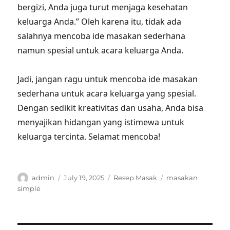
bergizi, Anda juga turut menjaga kesehatan
keluarga Anda.” Oleh karena itu, tidak ada
salahnya mencoba ide masakan sederhana
namun spesial untuk acara keluarga Anda.
Jadi, jangan ragu untuk mencoba ide masakan
sederhana untuk acara keluarga yang spesial.
Dengan sedikit kreativitas dan usaha, Anda bisa
menyajikan hidangan yang istimewa untuk
keluarga tercinta. Selamat mencoba!
Author
Posted
Categories
Tags
admin
July 19, 2025
Resep Masak
masakan
on
simple