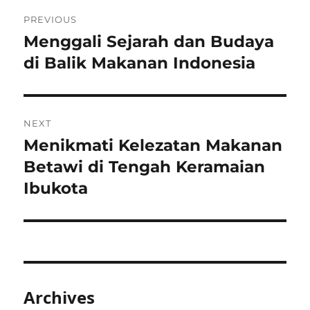
Post
PREVIOUS
navigation
Menggali Sejarah dan Budaya
Previous
post:
di Balik Makanan Indonesia
NEXT
Menikmati Kelezatan Makanan
Next
post:
Betawi di Tengah Keramaian
Ibukota
Archives