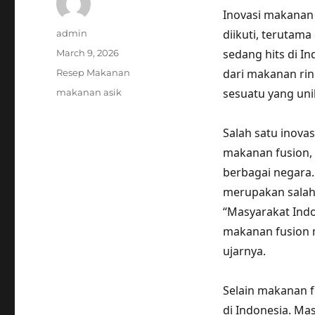
Inovasi makanan
Author
diikuti, terutama
admin
Posted
sedang hits di I
March 9, 2026
on
Categories
dari makanan rin
Resep Makanan
Tags
sesuatu yang uni
makanan asik
Salah satu inova
makanan fusion, 
berbagai negara
merupakan salah 
“Masyarakat Ind
makanan fusion m
ujarnya.
Selain makanan f
di Indonesia. Ma