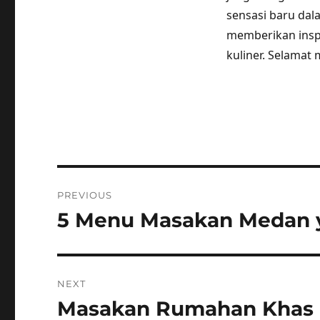
sensasi baru dal
memberikan inspi
kuliner. Selamat
Post
PREVIOUS
navigation
5 Menu Masakan Medan y
Previous
post:
NEXT
Masakan Rumahan Khas I
Next