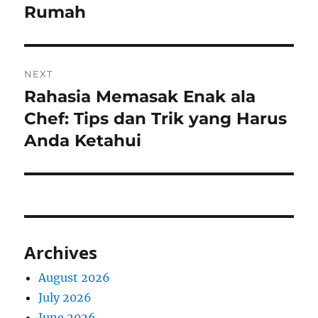
Rumah
NEXT
Rahasia Memasak Enak ala
Next
post:
Chef: Tips dan Trik yang Harus
Anda Ketahui
Archives
August 2026
July 2026
June 2026