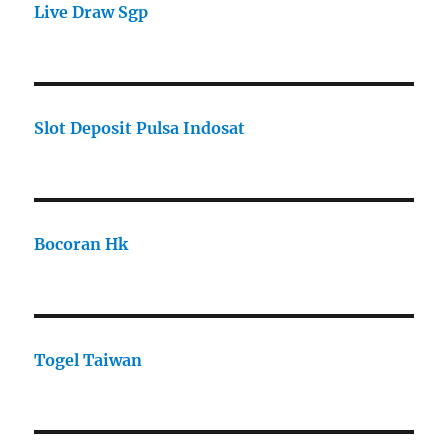
Live Draw Sgp
Slot Deposit Pulsa Indosat
Bocoran Hk
Togel Taiwan