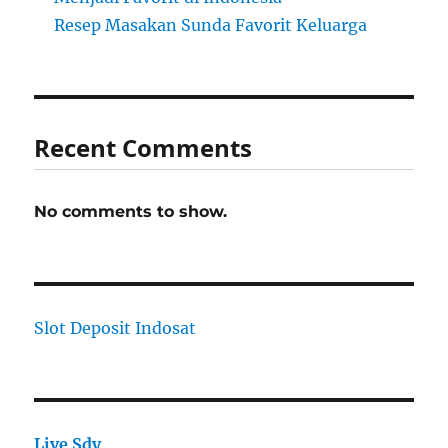
Resep Masakan Sunda Favorit Keluarga
Recent Comments
No comments to show.
Slot Deposit Indosat
Live Sdy