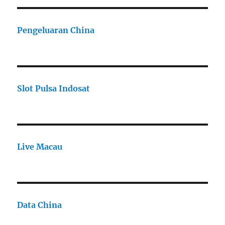
Pengeluaran China
Slot Pulsa Indosat
Live Macau
Data China