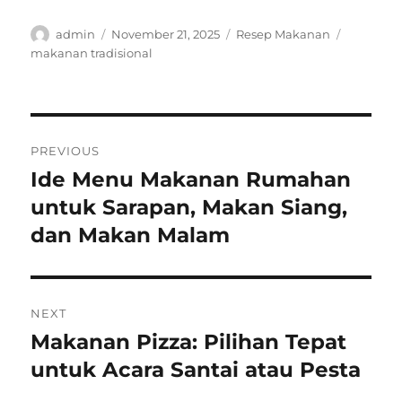
Author
Posted
Categories
Tags
admin
November 21, 2025
Resep Makanan
on
makanan tradisional
Post
PREVIOUS
navigation
Ide Menu Makanan Rumahan
Previous
post:
untuk Sarapan, Makan Siang,
dan Makan Malam
NEXT
Makanan Pizza: Pilihan Tepat
Next
post:
untuk Acara Santai atau Pesta