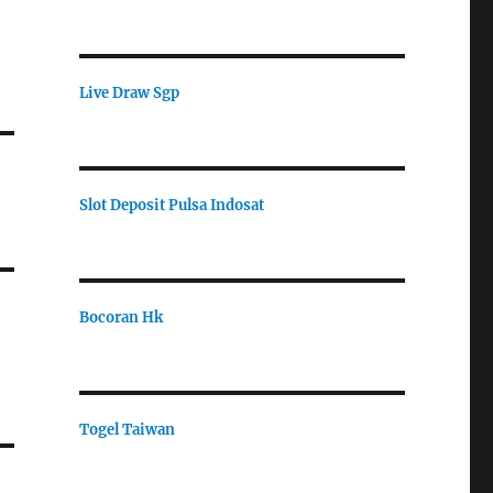
Live Draw Sgp
Slot Deposit Pulsa Indosat
Bocoran Hk
Togel Taiwan