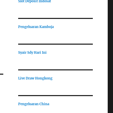
Slot Deposit Indosat
Pengeluaran Kamboja
Syair Sdy Hari Ini
Live Draw Hongkong
Pengeluaran China