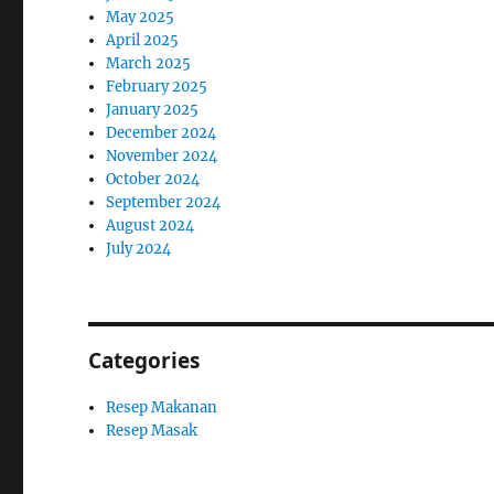
May 2025
April 2025
March 2025
February 2025
January 2025
December 2024
November 2024
October 2024
September 2024
August 2024
July 2024
Categories
Resep Makanan
Resep Masak