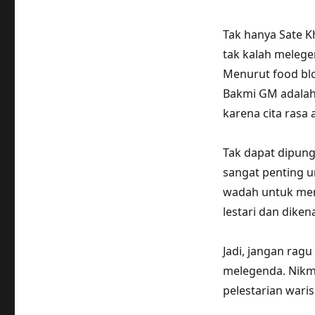
Tak hanya Sate K
tak kalah meleg
Menurut food bl
Bakmi GM adalah 
karena cita rasa
Tak dapat dipung
sangat penting u
wadah untuk menj
lestari dan dike
Jadi, jangan rag
melegenda. Nikma
pelestarian wari