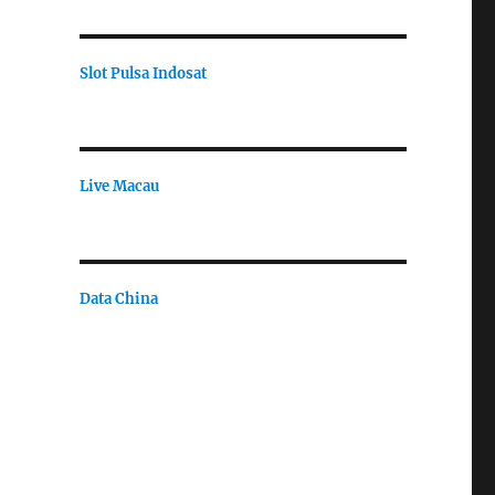
Slot Pulsa Indosat
Live Macau
Data China