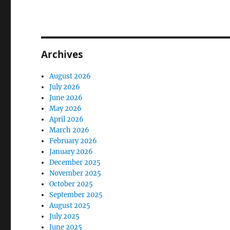
Archives
August 2026
July 2026
June 2026
May 2026
April 2026
March 2026
February 2026
January 2026
December 2025
November 2025
October 2025
September 2025
August 2025
July 2025
June 2025