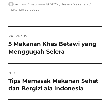
Author
Posted
Categories
Tags
admin
February 19, 2025
Resep Makanan
on
makanan surabaya
Post
PREVIOUS
navigation
5 Makanan Khas Betawi yang
Previous
post:
Menggugah Selera
NEXT
Tips Memasak Makanan Sehat
Next
post:
dan Bergizi ala Indonesia