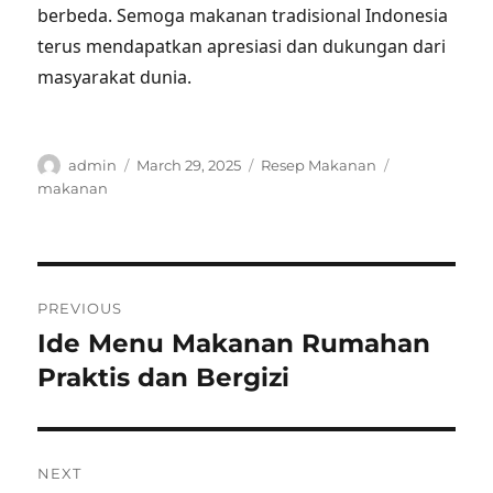
berbeda. Semoga makanan tradisional Indonesia
terus mendapatkan apresiasi dan dukungan dari
masyarakat dunia.
Author
Posted
Categories
Tags
admin
March 29, 2025
Resep Makanan
on
makanan
Post
PREVIOUS
navigation
Ide Menu Makanan Rumahan
Previous
post:
Praktis dan Bergizi
NEXT