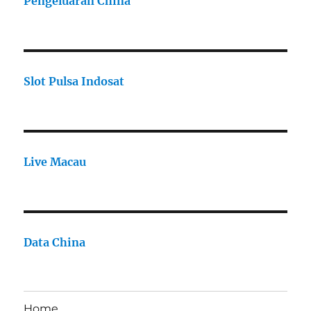
Pengeluaran China
Slot Pulsa Indosat
Live Macau
Data China
Home