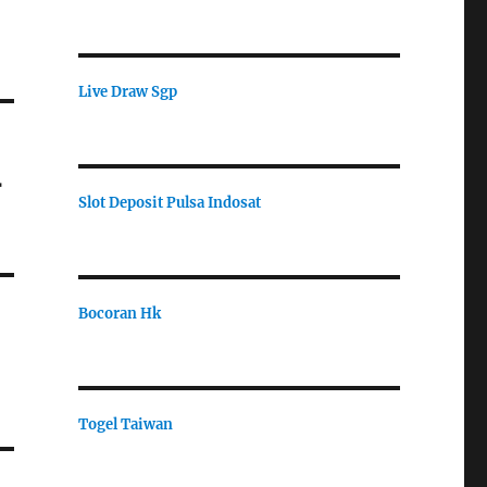
Live Draw Sgp
-
Slot Deposit Pulsa Indosat
Bocoran Hk
Togel Taiwan