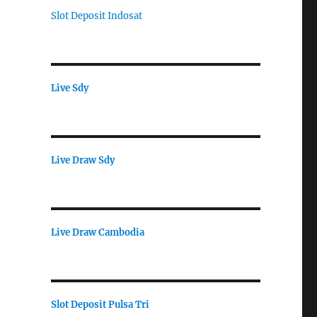
Slot Deposit Indosat
Live Sdy
Live Draw Sdy
Live Draw Cambodia
Slot Deposit Pulsa Tri