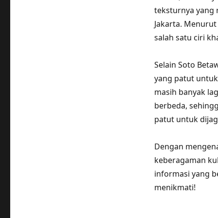
teksturnya yang 
Jakarta. Menurut 
salah satu ciri k
Selain Soto Beta
yang patut untuk
masih banyak lag
berbeda, sehingg
patut untuk dijag
Dengan mengenal
keberagaman kuli
informasi yang b
menikmati!