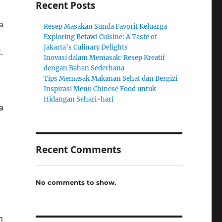
Recent Posts
a
Resep Masakan Sunda Favorit Keluarga
Exploring Betawi Cuisine: A Taste of
Jakarta’s Culinary Delights
.
Inovasi dalam Memasak: Resep Kreatif
dengan Bahan Sederhana
Tips Memasak Makanan Sehat dan Bergizi
Inspirasi Menu Chinese Food untuk
Hidangan Sehari-hari
a
Recent Comments
No comments to show.
n