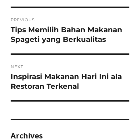
Post
PREVIOUS
navigation
Tips Memilih Bahan Makanan
Previous
post:
Spageti yang Berkualitas
NEXT
Inspirasi Makanan Hari Ini ala
Next
post:
Restoran Terkenal
Archives