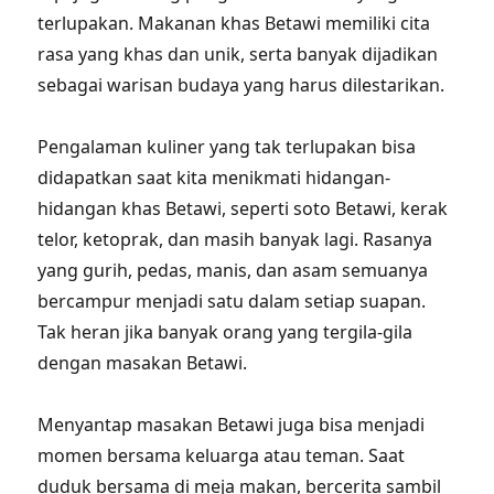
terlupakan. Makanan khas Betawi memiliki cita
rasa yang khas dan unik, serta banyak dijadikan
sebagai warisan budaya yang harus dilestarikan.
Pengalaman kuliner yang tak terlupakan bisa
didapatkan saat kita menikmati hidangan-
hidangan khas Betawi, seperti soto Betawi, kerak
telor, ketoprak, dan masih banyak lagi. Rasanya
yang gurih, pedas, manis, dan asam semuanya
bercampur menjadi satu dalam setiap suapan.
Tak heran jika banyak orang yang tergila-gila
dengan masakan Betawi.
Menyantap masakan Betawi juga bisa menjadi
momen bersama keluarga atau teman. Saat
duduk bersama di meja makan, bercerita sambil