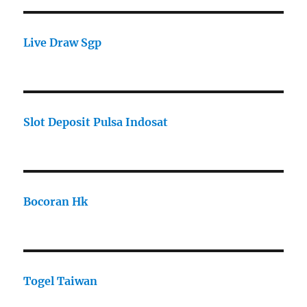
Live Draw Sgp
Slot Deposit Pulsa Indosat
Bocoran Hk
Togel Taiwan