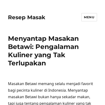
Resep Masak
MENU
Menyantap Masakan
Betawi: Pengalaman
Kuliner yang Tak
Terlupakan
Masakan Betawi memang selalu menjadi favorit
bagi pecinta kuliner di Indonesia. Menyantap
masakan Betawi bukan hanya sekadar makan,
tapi juga tentang pengalaman kuliner yang tak