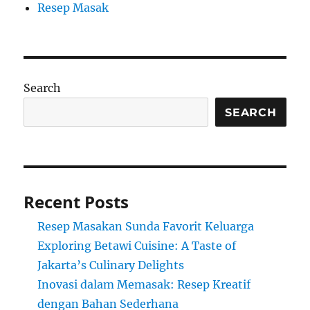
Resep Masak
Search
SEARCH
Recent Posts
Resep Masakan Sunda Favorit Keluarga
Exploring Betawi Cuisine: A Taste of
Jakarta’s Culinary Delights
Inovasi dalam Memasak: Resep Kreatif
dengan Bahan Sederhana