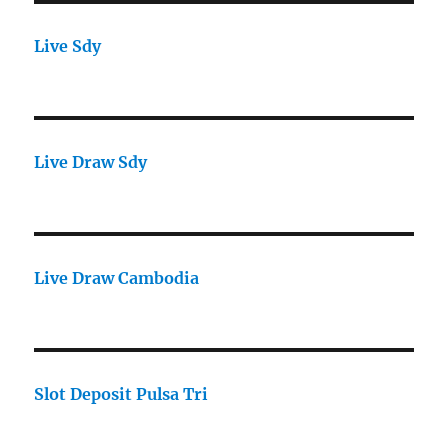
Live Sdy
Live Draw Sdy
Live Draw Cambodia
Slot Deposit Pulsa Tri