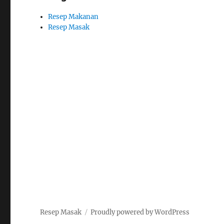
Resep Makanan
Resep Masak
Resep Masak
Proudly powered by WordPress