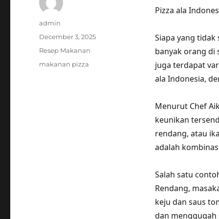
Pizza ala Indone
Author
admin
Posted
Siapa yang tidak
December 3, 2025
on
Categories
banyak orang di 
Resep Makanan
Tags
juga terdapat var
makanan pizza
ala Indonesia, d
Menurut Chef Aiko
keunikan tersend
rendang, atau ik
adalah kombinasi 
Salah satu conto
Rendang, masaka
keju dan saus to
dan menggugah s