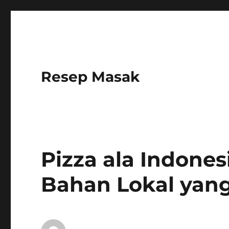
Resep Masak
Pizza ala Indones
Bahan Lokal yan