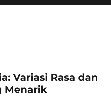
ia: Variasi Rasa dan
g Menarik