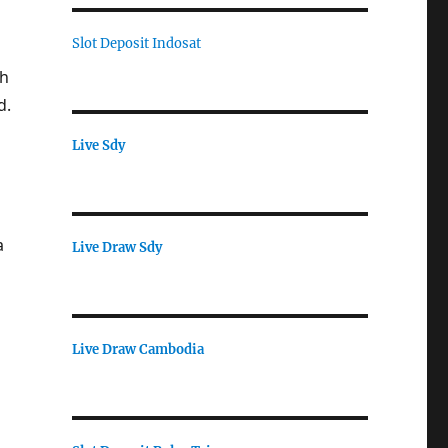
Slot Deposit Indosat
ah
d.
Live Sdy
a
Live Draw Sdy
Live Draw Cambodia