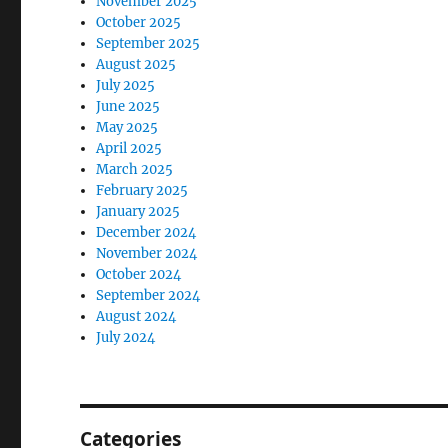
November 2025
October 2025
September 2025
August 2025
July 2025
June 2025
May 2025
April 2025
March 2025
February 2025
January 2025
December 2024
November 2024
October 2024
September 2024
August 2024
July 2024
Categories