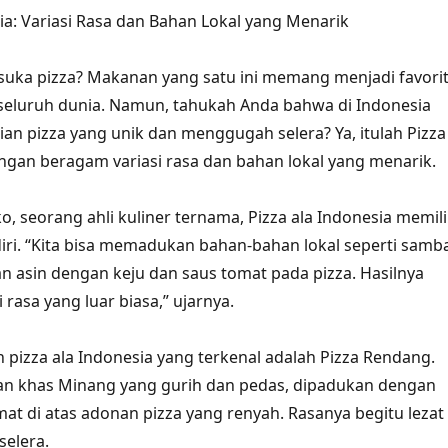
sia: Variasi Rasa dan Bahan Lokal yang Menarik
 suka pizza? Makanan yang satu ini memang menjadi favori
seluruh dunia. Namun, tahukah Anda bahwa di Indonesia
ian pizza yang unik dan menggugah selera? Ya, itulah Pizza
engan beragam variasi rasa dan bahan lokal yang menarik.
, seorang ahli kuliner ternama, Pizza ala Indonesia memili
iri. “Kita bisa memadukan bahan-bahan lokal seperti samba
an asin dengan keju dan saus tomat pada pizza. Hasilnya
rasa yang luar biasa,” ujarnya.
h pizza ala Indonesia yang terkenal adalah Pizza Rendang.
n khas Minang yang gurih dan pedas, dipadukan dengan
mat di atas adonan pizza yang renyah. Rasanya begitu lezat
elera.