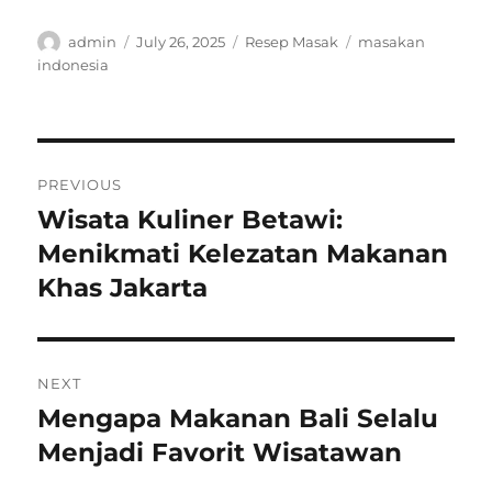
Author
Posted
Categories
Tags
admin
July 26, 2025
Resep Masak
masakan
on
indonesia
Post
PREVIOUS
navigation
Wisata Kuliner Betawi:
Previous
post:
Menikmati Kelezatan Makanan
Khas Jakarta
NEXT
Mengapa Makanan Bali Selalu
Next
post:
Menjadi Favorit Wisatawan