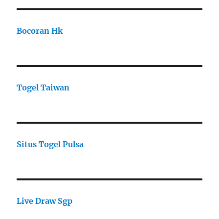
Bocoran Hk
Togel Taiwan
Situs Togel Pulsa
Live Draw Sgp