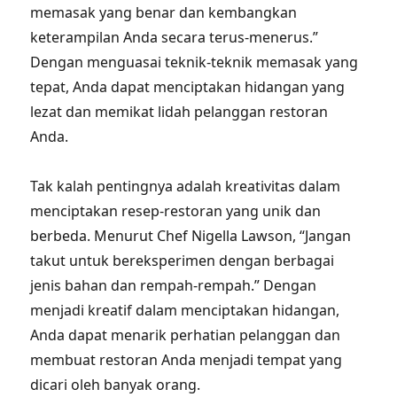
memasak yang benar dan kembangkan
keterampilan Anda secara terus-menerus.”
Dengan menguasai teknik-teknik memasak yang
tepat, Anda dapat menciptakan hidangan yang
lezat dan memikat lidah pelanggan restoran
Anda.
Tak kalah pentingnya adalah kreativitas dalam
menciptakan resep-restoran yang unik dan
berbeda. Menurut Chef Nigella Lawson, “Jangan
takut untuk bereksperimen dengan berbagai
jenis bahan dan rempah-rempah.” Dengan
menjadi kreatif dalam menciptakan hidangan,
Anda dapat menarik perhatian pelanggan dan
membuat restoran Anda menjadi tempat yang
dicari oleh banyak orang.