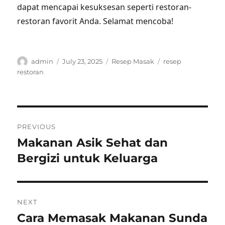
dapat mencapai kesuksesan seperti restoran-
restoran favorit Anda. Selamat mencoba!
Author
Posted
Categories
Tags
admin
July 23, 2025
Resep Masak
resep
on
restoran
Post
PREVIOUS
navigation
Makanan Asik Sehat dan
Previous
post:
Bergizi untuk Keluarga
NEXT
Cara Memasak Makanan Sunda
Next