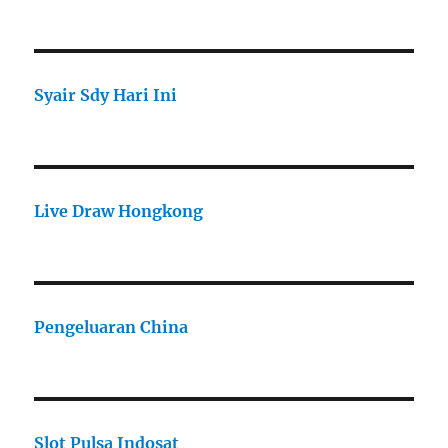
Syair Sdy Hari Ini
Live Draw Hongkong
Pengeluaran China
Slot Pulsa Indosat