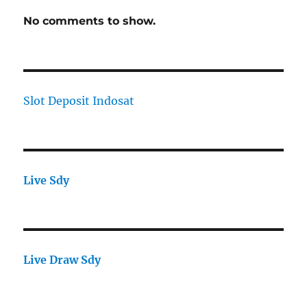
No comments to show.
Slot Deposit Indosat
Live Sdy
Live Draw Sdy