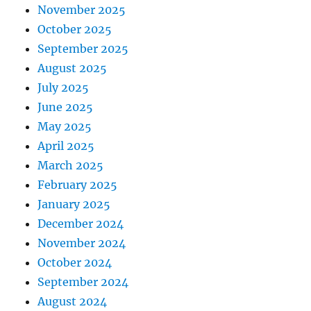
November 2025
October 2025
September 2025
August 2025
July 2025
June 2025
May 2025
April 2025
March 2025
February 2025
January 2025
December 2024
November 2024
October 2024
September 2024
August 2024