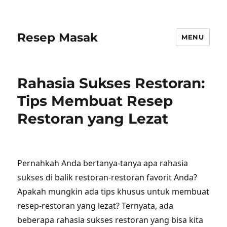
Resep Masak
MENU
Rahasia Sukses Restoran:
Tips Membuat Resep
Restoran yang Lezat
Pernahkah Anda bertanya-tanya apa rahasia
sukses di balik restoran-restoran favorit Anda?
Apakah mungkin ada tips khusus untuk membuat
resep-restoran yang lezat? Ternyata, ada
beberapa rahasia sukses restoran yang bisa kita