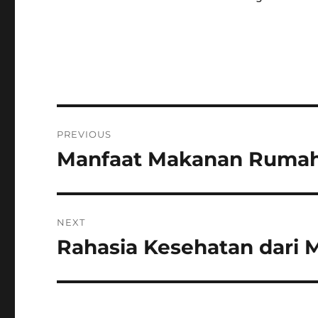
Post
PREVIOUS
navigation
Manfaat Makanan Rumah
Previous
post:
NEXT
Rahasia Kesehatan dari 
Next
post: