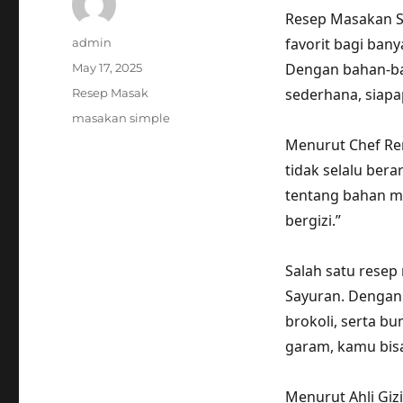
Resep Masakan S
Author
favorit bagi ban
admin
Posted
Dengan bahan-ba
May 17, 2025
on
Categories
sederhana, siap
Resep Masak
Tags
masakan simple
Menurut Chef Ren
tidak selalu ber
tentang bahan ma
bergizi.”
Salah satu rese
Sayuran. Dengan 
brokoli, serta b
garam, kamu bis
Menurut Ahli Giz