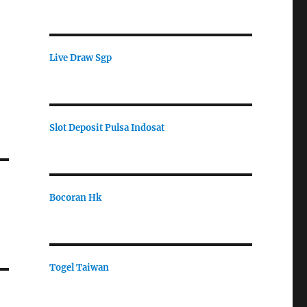
Live Draw Sgp
Slot Deposit Pulsa Indosat
Bocoran Hk
Togel Taiwan