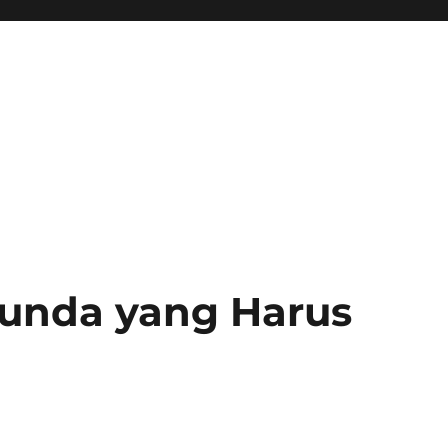
unda yang Harus