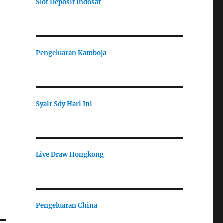
Slot Deposit Indosat
Pengeluaran Kamboja
Syair Sdy Hari Ini
Live Draw Hongkong
Pengeluaran China