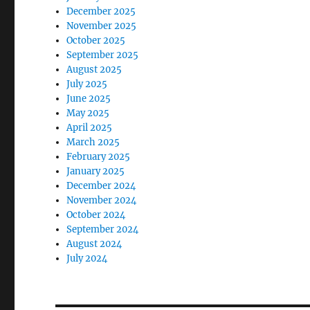
December 2025
November 2025
October 2025
September 2025
August 2025
July 2025
June 2025
May 2025
April 2025
March 2025
February 2025
January 2025
December 2024
November 2024
October 2024
September 2024
August 2024
July 2024