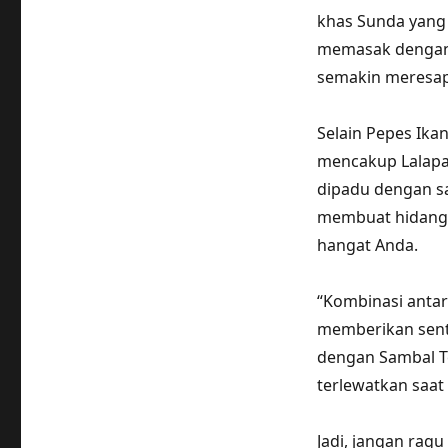
khas Sunda yang 
memasak dengan 
semakin meresap 
Selain Pepes Ika
mencakup Lalapan
dipadu dengan s
membuat hidanga
hangat Anda.
“Kombinasi antar
memberikan sentu
dengan Sambal Te
terlewatkan saat
Jadi, jangan ra