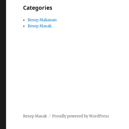
Categories
Resep Makanan
Resep Masak
Resep Masak
Proudly powered by WordPress