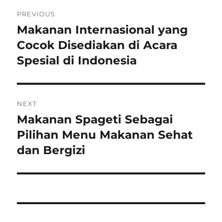
Post
PREVIOUS
navigation
Makanan Internasional yang
Previous
post:
Cocok Disediakan di Acara
Spesial di Indonesia
NEXT
Makanan Spageti Sebagai
Next
post:
Pilihan Menu Makanan Sehat
dan Bergizi