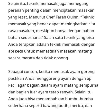
Selain itu, teknik memasak juga memegang
peranan penting dalam menciptakan masakan
yang lezat. Menurut Chef Farah Quinn, “Teknik
memasak yang benar dapat meningkatkan cita
rasa masakan, meskipun hanya dengan bahan-
bahan sederhana.” Salah satu teknik yang bisa
Anda terapkan adalah teknik memasak dengan
api kecil untuk memastikan masakan matang
secara merata dan tidak gosong.
Sebagai contoh, ketika memasak ayam goreng,
pastikan Anda menggoreng ayam dengan api
kecil agar bagian dalam ayam matang sempurna
dan bagian luar ayam tetap renyah. Selain itu,
Anda juga bisa menambahkan bumbu-bumbu
sederhana seperti bawang putih, merica, dan