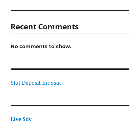
Recent Comments
No comments to show.
Slot Deposit Indosat
Live Sdy