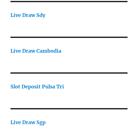
Live Draw Sdy
Live Draw Cambodia
Slot Deposit Pulsa Tri
Live Draw Sgp