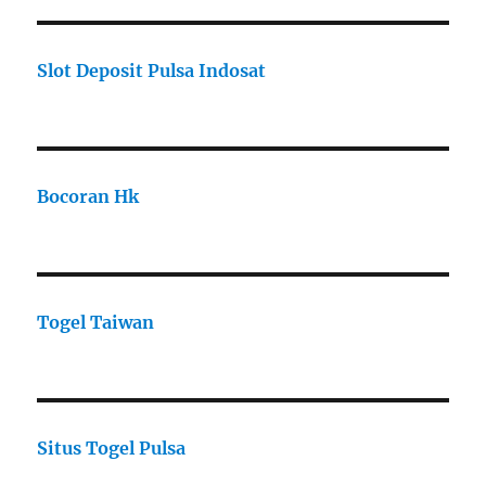
Slot Deposit Pulsa Indosat
Bocoran Hk
Togel Taiwan
Situs Togel Pulsa