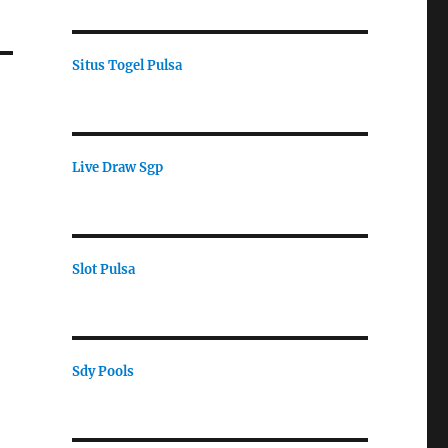
Situs Togel Pulsa
Live Draw Sgp
Slot Pulsa
Sdy Pools