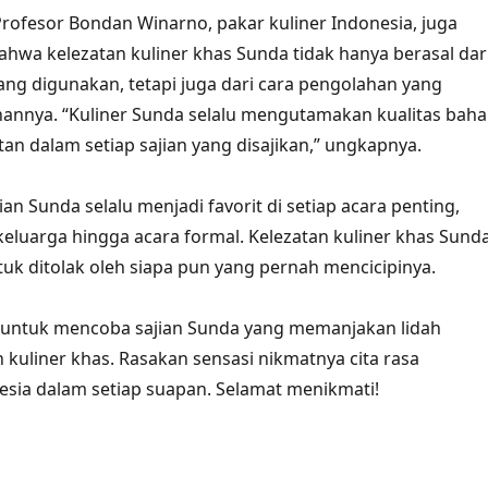
 Profesor Bondan Winarno, pakar kuliner Indonesia, juga
wa kelezatan kuliner khas Sunda tidak hanya berasal dar
g digunakan, tetapi juga dari cara pengolahan yang
hannya. “Kuliner Sunda selalu mengutamakan kualitas bah
an dalam setiap sajian yang disajikan,” ungkapnya.
jian Sunda selalu menjadi favorit di setiap acara penting,
 keluarga hingga acara formal. Kelezatan kuliner khas Sund
uk ditolak oleh siapa pun yang pernah mencicipinya.
u untuk mencoba sajian Sunda yang memanjakan lidah
 kuliner khas. Rasakan sensasi nikmatnya cita rasa
nesia dalam setiap suapan. Selamat menikmati!