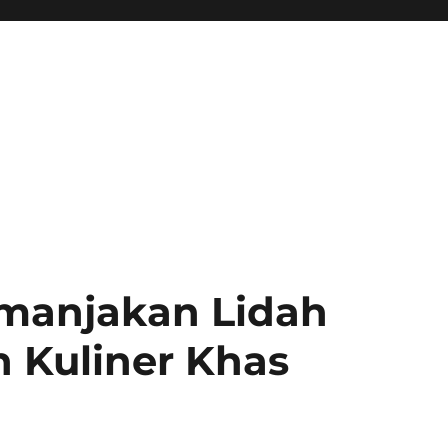
emanjakan Lidah
 Kuliner Khas