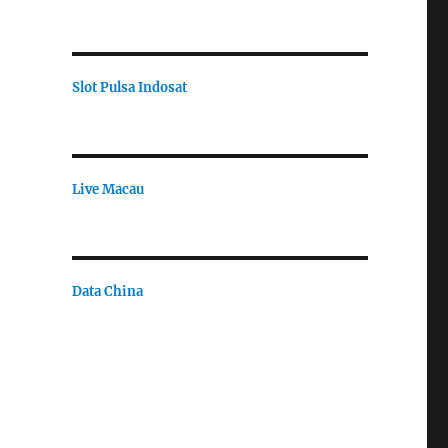
Slot Pulsa Indosat
Live Macau
Data China