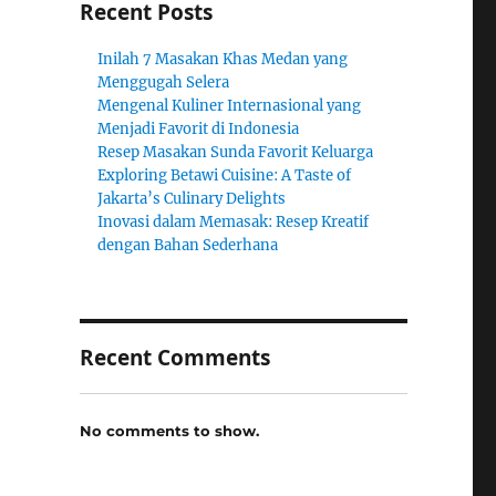
Recent Posts
Inilah 7 Masakan Khas Medan yang
Menggugah Selera
Mengenal Kuliner Internasional yang
Menjadi Favorit di Indonesia
Resep Masakan Sunda Favorit Keluarga
Exploring Betawi Cuisine: A Taste of
Jakarta’s Culinary Delights
Inovasi dalam Memasak: Resep Kreatif
dengan Bahan Sederhana
Recent Comments
No comments to show.