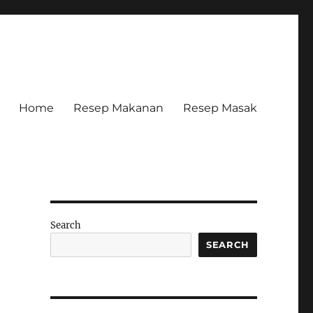
Home
Resep Makanan
Resep Masak
Search
SEARCH