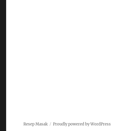
Resep Masak
Proudly powered by WordPress