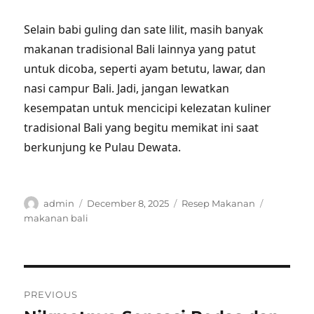
Selain babi guling dan sate lilit, masih banyak
makanan tradisional Bali lainnya yang patut
untuk dicoba, seperti ayam betutu, lawar, dan
nasi campur Bali. Jadi, jangan lewatkan
kesempatan untuk mencicipi kelezatan kuliner
tradisional Bali yang begitu memikat ini saat
berkunjung ke Pulau Dewata.
Author
Posted
Categories
Tags
admin
December 8, 2025
Resep Makanan
on
makanan bali
Post
PREVIOUS
navigation