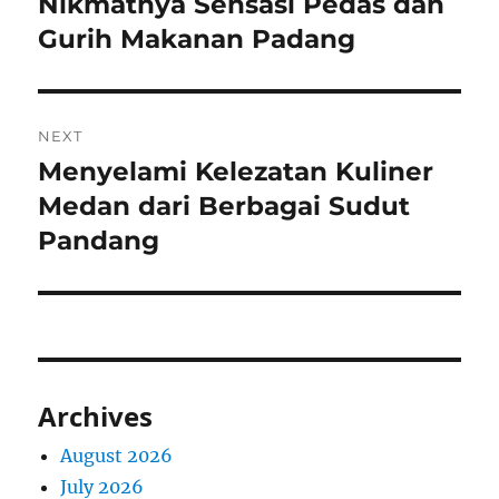
Nikmatnya Sensasi Pedas dan
Previous
post:
Gurih Makanan Padang
NEXT
Menyelami Kelezatan Kuliner
Next
post:
Medan dari Berbagai Sudut
Pandang
Archives
August 2026
July 2026