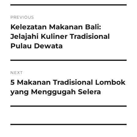
Post
PREVIOUS
navigation
Kelezatan Makanan Bali:
Previous
post:
Jelajahi Kuliner Tradisional
Pulau Dewata
NEXT
5 Makanan Tradisional Lombok
Next
post:
yang Menggugah Selera