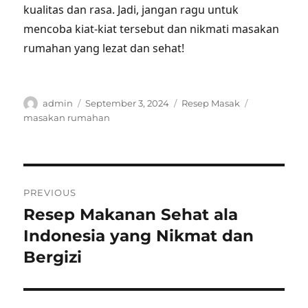
kualitas dan rasa. Jadi, jangan ragu untuk
mencoba kiat-kiat tersebut dan nikmati masakan
rumahan yang lezat dan sehat!
Author
Posted
Categories
Tags
admin
September 3, 2024
Resep Masak
on
masakan rumahan
Post
PREVIOUS
navigation
Resep Makanan Sehat ala
Previous
post:
Indonesia yang Nikmat dan
Bergizi