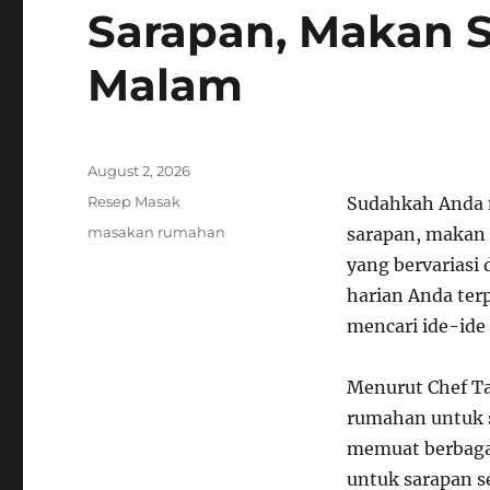
Sarapan, Makan 
Malam
Posted
August 2, 2026
on
Categories
Resep Masak
Sudahkah Anda 
Tags
masakan rumahan
sarapan, makan
yang bervariasi
harian Anda ter
mencari ide-ide
Menurut Chef Ta
rumahan untuk 
memuat berbagai
untuk sarapan s