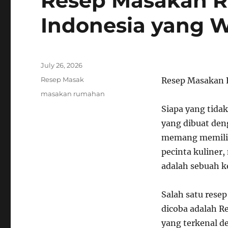
Resep Masakan R
Indonesia yang W
Posted
July 26, 2026
on
Categories
Resep Masak
Resep Masakan R
Tags
masakan rumahan
Siapa yang tida
yang dibuat den
memang memiliki
pecinta kuliner
adalah sebuah k
Salah satu rese
dicoba adalah 
yang terkenal 