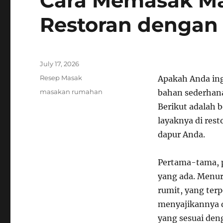
Cara Memasak M
Restoran dengan
Posted
July 17, 2026
on
Categories
Resep Masak
Apakah Anda in
Tags
masakan rumahan
bahan sederhana
Berikut adalah 
layaknya di res
dapur Anda.
Pertama-tama, p
yang ada. Menur
rumit, yang ter
menyajikannya d
yang sesuai den