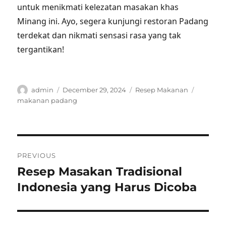
untuk menikmati kelezatan masakan khas
Minang ini. Ayo, segera kunjungi restoran Padang
terdekat dan nikmati sensasi rasa yang tak
tergantikan!
Author
Posted
Categories
Tags
admin
December 29, 2024
Resep Makanan
on
makanan padang
Post
PREVIOUS
navigation
Resep Masakan Tradisional
Previous
post:
Indonesia yang Harus Dicoba