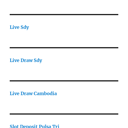
Live Sdy
Live Draw Sdy
Live Draw Cambodia
Slot Deposit Pulsa Tri