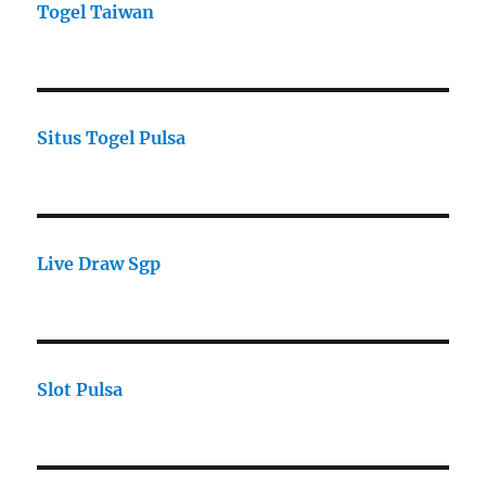
Togel Taiwan
Situs Togel Pulsa
Live Draw Sgp
Slot Pulsa