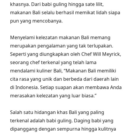
khasnya. Dari babi guling hingga sate lilit,
makanan Bali selalu berhasil memikat lidah siapa
pun yang mencobanya.
Menyelami kelezatan makanan Bali memang
merupakan pengalaman yang tak terlupakan.
Seperti yang diungkapkan oleh Chef Will Meyrick,
seorang chef terkenal yang telah lama
mendalami kuliner Bali, “Makanan Bali memiliki
cita rasa yang unik dan berbeda dari daerah lain
di Indonesia. Setiap suapan akan membawa Anda
merasakan kelezatan yang luar biasa.”
Salah satu hidangan khas Bali yang paling
terkenal adalah babi guling. Daging babi yang
dipanggang dengan sempurna hingga kulitnya