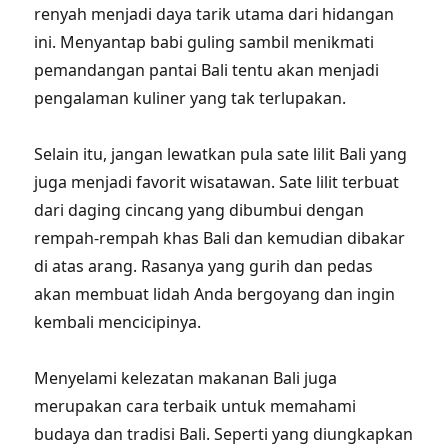
renyah menjadi daya tarik utama dari hidangan
ini. Menyantap babi guling sambil menikmati
pemandangan pantai Bali tentu akan menjadi
pengalaman kuliner yang tak terlupakan.
Selain itu, jangan lewatkan pula sate lilit Bali yang
juga menjadi favorit wisatawan. Sate lilit terbuat
dari daging cincang yang dibumbui dengan
rempah-rempah khas Bali dan kemudian dibakar
di atas arang. Rasanya yang gurih dan pedas
akan membuat lidah Anda bergoyang dan ingin
kembali mencicipinya.
Menyelami kelezatan makanan Bali juga
merupakan cara terbaik untuk memahami
budaya dan tradisi Bali. Seperti yang diungkapkan