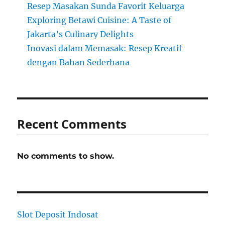
Resep Masakan Sunda Favorit Keluarga
Exploring Betawi Cuisine: A Taste of
Jakarta’s Culinary Delights
Inovasi dalam Memasak: Resep Kreatif
dengan Bahan Sederhana
Recent Comments
No comments to show.
Slot Deposit Indosat