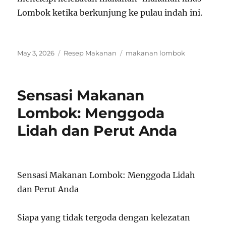
Lombok ketika berkunjung ke pulau indah ini.
Posted
Categories
Tags
May 3, 2026
Resep Makanan
makanan lombok
on
Sensasi Makanan
Lombok: Menggoda
Lidah dan Perut Anda
Sensasi Makanan Lombok: Menggoda Lidah
dan Perut Anda
Siapa yang tidak tergoda dengan kelezatan