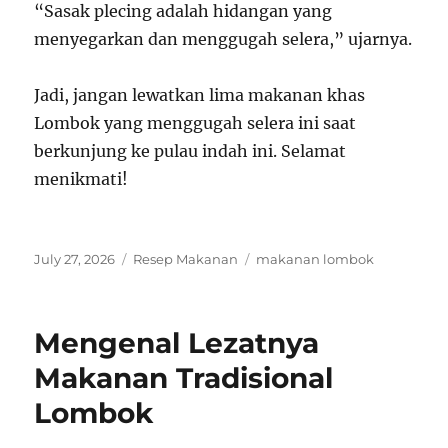
“Sasak plecing adalah hidangan yang
menyegarkan dan menggugah selera,” ujarnya.
Jadi, jangan lewatkan lima makanan khas
Lombok yang menggugah selera ini saat
berkunjung ke pulau indah ini. Selamat
menikmati!
Posted
Categories
Tags
July 27, 2026
Resep Makanan
makanan lombok
on
Mengenal Lezatnya
Makanan Tradisional
Lombok