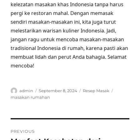
kelezatan masakan khas Indonesia tanpa harus
pergi ke restoran mahal. Dengan memasak
sendiri masakan-masakan ini, kita juga turut
melestarikan warisan kuliner Indonesia. Jadi,
jangan ragu untuk mencoba masakan-masakan
tradisional Indonesia di rumah, karena pasti akan
membuat lidah dan perut Anda bahagia. Selamat
mencoba!
Author
Posted
Categories
Tags
admin
September 8, 2024
Resep Masak
on
masakan rumahan
Post
PREVIOUS
navigation