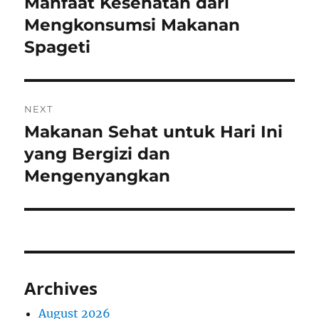
Manfaat Kesehatan dari
Previous
post:
Mengkonsumsi Makanan
Spageti
NEXT
Makanan Sehat untuk Hari Ini
Next
post:
yang Bergizi dan
Mengenyangkan
Archives
August 2026